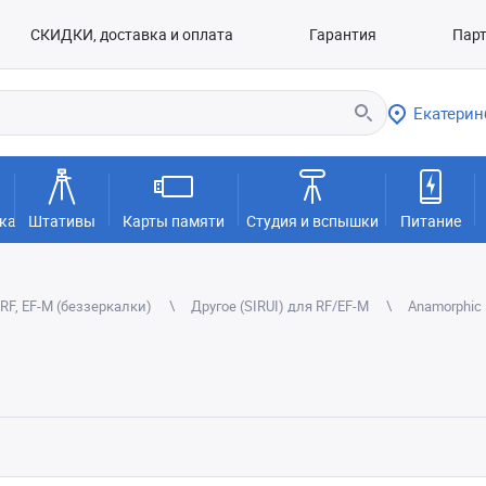
СКИДКИ, доставка и оплата
Гарантия
Пар
Екатерин
ка
Штативы
Карты памяти
Студия и вспышки
Питание
RF, EF-M (беззеркалки)
Другое (SIRUI) для RF/EF-M
Anamorphic