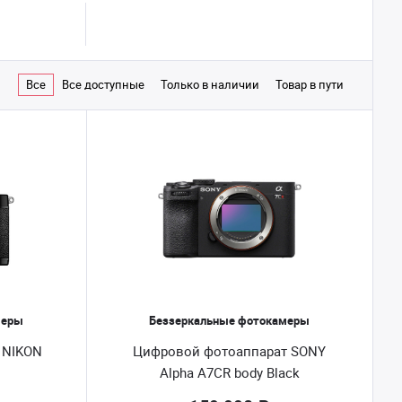
Все
Все доступные
Только в наличии
Товар в пути
меры
Беззеркальные фотокамеры
 NIKON
Цифровой фотоаппарат SONY
Alpha A7CR body Black