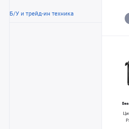
Б/У и трейд-ин техника
Без
Ци
P