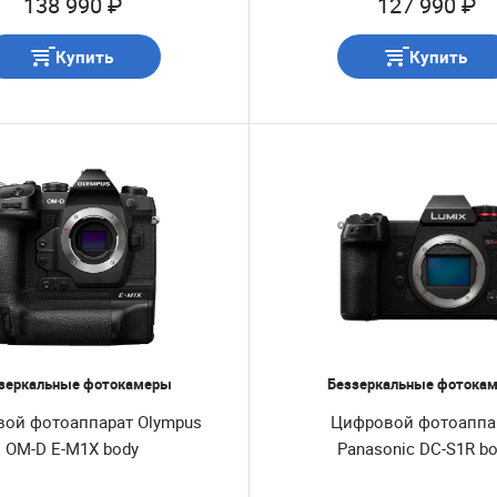
138 990 ₽
127 990 ₽
Купить
Купить
зеркальные фотокамеры
Беззеркальные фотока
ой фотоаппарат Olympus
Цифровой фотоаппа
OM-D E-M1X body
Panasonic DC-S1R b