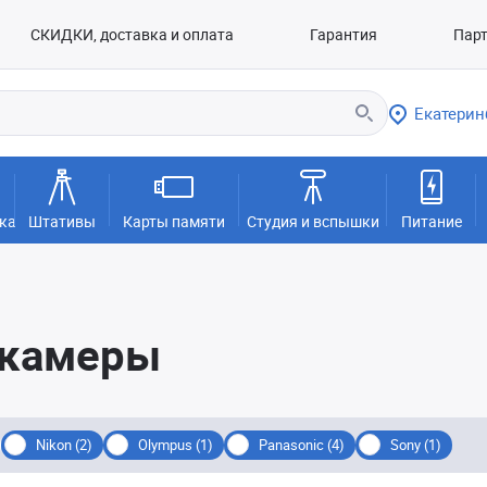
СКИДКИ, доставка и оплата
Гарантия
Пар
Екатерин
ка
Штативы
Карты памяти
Студия и вспышки
Питание
окамеры
Nikon (2)
Olympus (1)
Panasonic (4)
Sony (1)