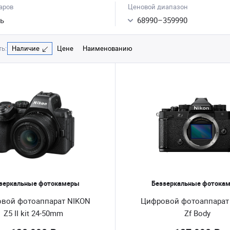
аров
Ценовой диапазон
ь
68990
–
359990
ь:
Наличие
Цене
Наименованию
зеркальные фотокамеры
Беззеркальные фотока
вой фотоаппарат NIKON
Цифровой фотоаппарат
Z5 II kit 24-50mm
Zf Body