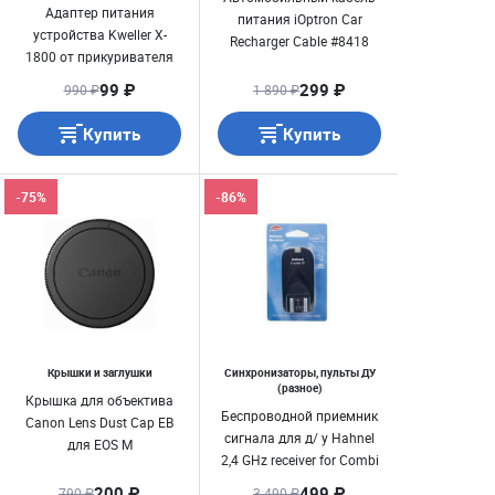
Адаптер питания
питания iOptron Car
устройства Kweller X-
Recharger Cable #8418
1800 от прикуривателя
99 ₽
299 ₽
990 ₽
1 890 ₽
Купить
Купить
-75%
-86%
Крышки и заглушки
Синхронизаторы, пульты ДУ
(разное)
Крышка для объектива
Беспроводной приемник
Canon Lens Dust Cap EB
сигнала для д/ у Hahnel
для EOS M
2,4 GHz receiver for Combi
TF Canon Type
200 ₽
499 ₽
790 ₽
3 490 ₽