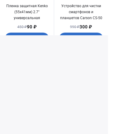
Пленка защитная Kenko
Устройство для чистки
(55х41мм) 2.7"
смартфонов и
универсальная
планшетов Carson CS-50
(37х18мм)
90 ₽
300 ₽
450 ₽
990 ₽
Купить
Купить
1
2
3
4
Екатеринбург
(343) 350-22-33
Заказать обратный звонок
Написать нам
8 (800) 300-46-05
Бесплатный звонок по РФ
Пн—Пт: 10:00 — 20:00. Сб, Вс: 10:00 —
18:00
г. Екатеринбург, ул. Первомайская, 56