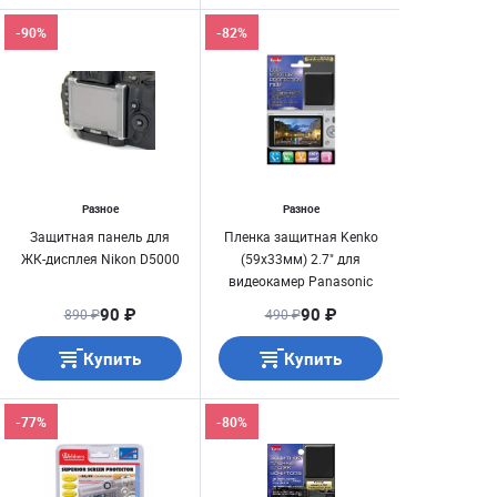
-90%
-82%
Разное
Разное
Защитная панель для
Пленка защитная Kenko
ЖК-дисплея Nikon D5000
(59х33мм) 2.7" для
видеокамер Panasonic
90 ₽
90 ₽
890 ₽
490 ₽
Купить
Купить
-77%
-80%