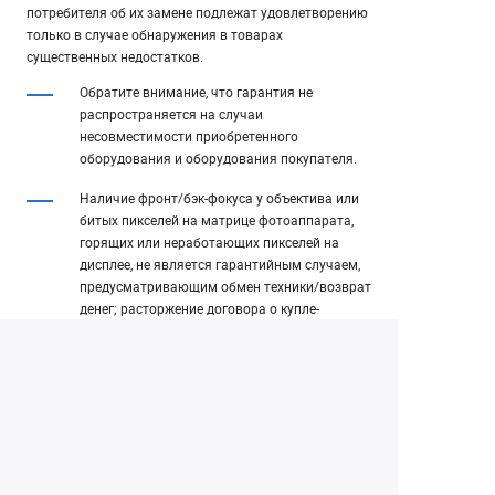
потребителя об их замене подлежат удовлетворению
только в случае обнаружения в товарах
существенных недостатков.
Обратите внимание, что гарантия не
распространяется на случаи
несовместимости приобретенного
оборудования и оборудования покупателя.
Наличие фронт/бэк-фокуса у объектива или
битых пикселей на матрице фотоаппарата,
горящих или неработающих пикселей на
дисплее, не является гарантийным случаем,
предусматривающим обмен техники/возврат
денег; расторжение договора о купле-
продаже в данной ситуации может
производиться только на основе заключения
авторизованного производителем сервис-
центра.
Процедура передачи товара не
предусматривает его тестирования и
ожидания курьером результатов. Курьер не