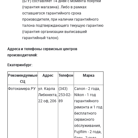
(Б/У) составляет 14 дней с момента покупки
(гарантия магазина). Либо в рамках
оставшегося гарантийного срока
производителя, при наличии гарантийного
талона подтверждающего текущую гарантию
(гарантия организации выписавшей
гарантийный талон).
Адреса и телефоны сервисных центров
производителей:
Екатеринбург:
Рекомендуемые
Адрес
Телефон
Марка
СЦ
Фотокамера.РУ
ул. Карла
(343)
Canon - 2 года,
Либкнехта,
253-02-
Nikon - 1 год
22 оф, 206
89
гарантийного
ремонта и 1 год
бесплатного
сервисного
обслуживания,
Fujifilm - 2 года,
Sony - 2 года,