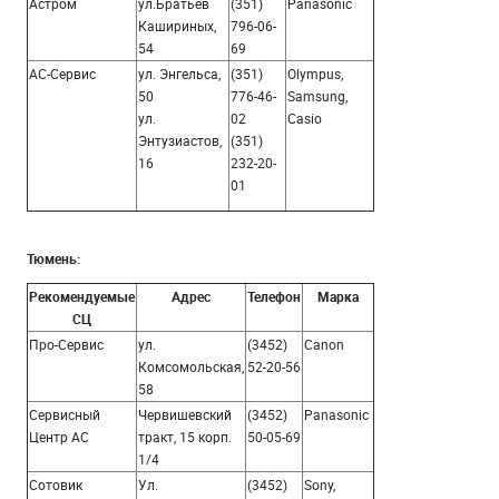
Астром
ул.Братьев
(351)
Panasoniс
Кашириных,
796-06-
54
69
АС-Сервис
ул. Энгельса,
(351)
Olympus,
50
776-46-
Samsung,
ул.
02
Casio
Энтузиастов,
(351)
16
232-20-
01
Тюмень:
Рекомендуемые
Адрес
Телефон
Марка
СЦ
Про-Сервис
ул.
(3452)
Canon
Комсомольская,
52-20-56
58
Сервисный
Червишевский
(3452)
Panasoniс
Центр АС
тракт, 15 корп.
50-05-69
1/4
Сотовик
Ул.
(3452)
Sony,