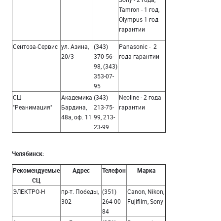
Tamron - 1 год,
Olympus 1 год
гарантии
Сентоза-Сервис
ул. Азина,
(343)
Panasoniс - 2
20/3
370-56-
года гарантии
98, (343)
353-07-
95
СЦ
Академика
(343)
Neoline - 2 года
"Реанимация"
Бардина,
213-75-
гарантии
48а, оф. 11
99, 213-
23-99
Челябинск:
Рекомендуемые
Адрес
Телефон
Марка
СЦ
ЭЛЕКТРО-Н
пр-т. Победы,
(351)
Canon, Nikon,
302
264-00-
Fujifilm, Sony
84