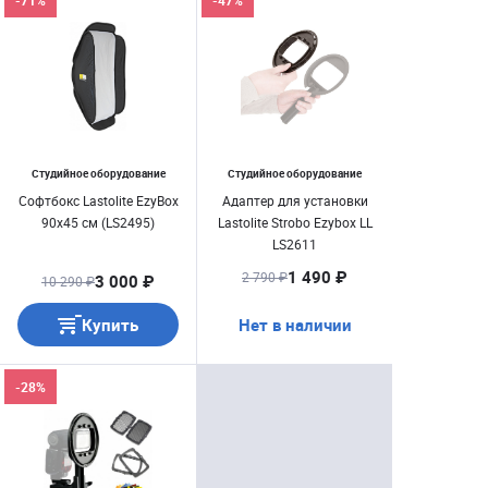
-71%
-47%
Студийное оборудование
Студийное оборудование
Софтбокс Lastolite EzyBox
Адаптер для установки
90х45 см (LS2495)
Lastolite Strobo Ezybox LL
LS2611
1 490 ₽
2 790 ₽
3 000 ₽
10 290 ₽
Купить
Нет в наличии
-28%