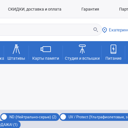
СКИДКИ, доставка и оплата
Гарантия
Пар
Екатерин
ка
Штативы
Карты памяти
Студия и вспышки
Питание
ND (Нейтрально-серые) (2)
UV / Protect (Ультрафиолетовые, 
ДАЖА! (1)