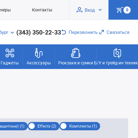
тнеры
Контакты
Вход
0
(343) 350-22-33
бург
Перезвонить
Связаться
Гаджеты
Аксессуары
Рюкзаки и сумки
Б/У и трейд-ин техни
защитные) (1)
Effects (2)
Комплекты (1)