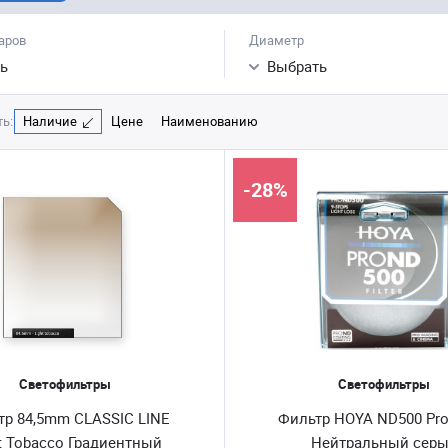
аров
Диаметр
ь
Выбрать
ь:
Наличие
Цене
Наименованию
-28%
Светофильтры
Светофильтры
тр 84,5mm CLASSIC LINE
Фильтр HOYA ND500 Pr
t Tobacco Градиентный
Нейтральный сер