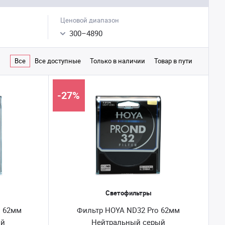
Ценовой диапазон
300
–
4890
Все
Все доступные
Только в наличии
Товар в пути
-27%
Светофильтры
o 62мм
Фильтр HOYA ND32 Pro 62мм
ый
Нейтральный серый