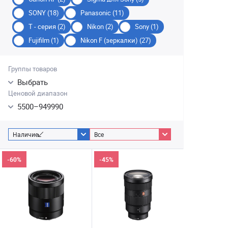
SONY (18)
Panasonic (11)
T - серия (2)
Nikon (2)
Sony (1)
Fujifilm (1)
Nikon F (зеркалки) (27)
Группы товаров
Выбрать
Ценовой диапазон
5500
–
949990
Наличие
Все
-60%
-45%