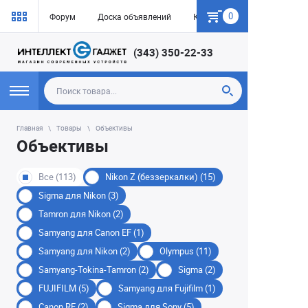
0
Форум
Доска объявлений
Как купить
(343) 350-22-33
Главная
Товары
Объективы
Объективы
Все (113)
Nikon Z (беззеркалки) (15)
Sigma для Nikon (3)
Tamron для Nikon (2)
Samyang для Canon EF (1)
Samyang для Nikon (2)
Olympus (11)
Samyang-Tokina-Tamron (2)
Sigma (2)
FUJIFILM (5)
Samyang для Fujifilm (1)
Canon RF (2)
Sigma для Sony (5)