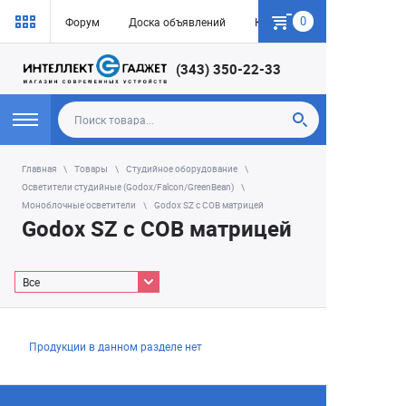
0
Форум
Доска объявлений
Как купить
(343) 350-22-33
Главная
Товары
Студийное оборудование
Осветители студийные (Godox/Falcon/GreenBean)
Моноблочные осветители
Godox SZ с СОВ матрицей
Godox SZ с СОВ матрицей
Все
Продукции в данном разделе нет