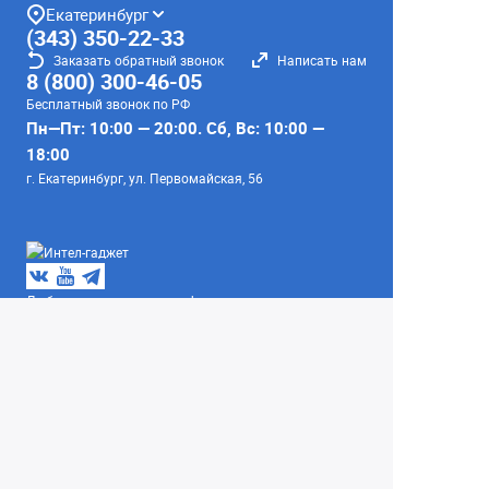
Екатеринбург
(343) 350-22-33
Заказать обратный звонок
Написать нам
8 (800) 300-46-05
Бесплатный звонок по РФ
Пн—Пт: 10:00 — 20:00. Сб, Вс: 10:00 —
18:00
г. Екатеринбург, ул. Первомайская, 56
Любое несоответствие информации о продукте на
сайте с фактом - лишь досадное недоразумение,
звоните - уточняйте у менеджеров.
Вся информация на сайте носит справочный
характер и не является публичной офертой,
определяемой положениями Статьи 437
Гражданского кодекса Российской Федерации.
© 2004–2026