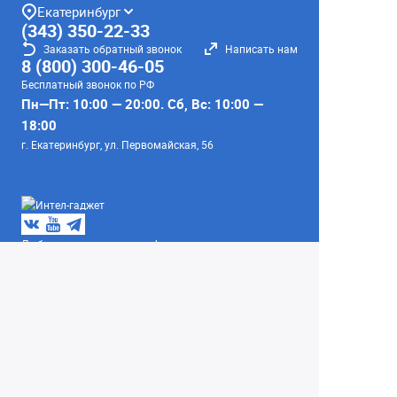
Екатеринбург
(343) 350-22-33
Заказать обратный звонок
Написать нам
8 (800) 300-46-05
Бесплатный звонок по РФ
Пн—Пт: 10:00 — 20:00. Сб, Вс: 10:00 —
18:00
г. Екатеринбург, ул. Первомайская, 56
Любое несоответствие информации о продукте на
сайте с фактом - лишь досадное недоразумение,
звоните - уточняйте у менеджеров.
Вся информация на сайте носит справочный
характер и не является публичной офертой,
определяемой положениями Статьи 437
Гражданского кодекса Российской Федерации.
© 2004–2026