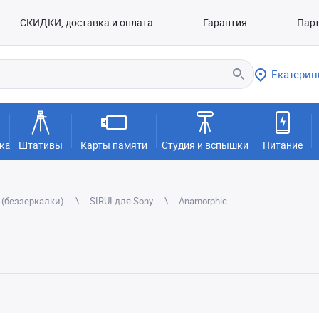
СКИДКИ, доставка и оплата
Гарантия
Пар
Екатерин
ка
Штативы
Карты памяти
Студия и вспышки
Питание
 (беззеркалки)
SIRUI для Sony
Anamorphic