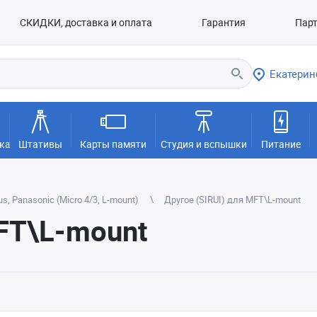
СКИДКИ, доставка и оплата
Гарантия
Пар
Екатерин
ка
Штативы
Карты памяти
Студия и вспышки
Питание
, Panasonic (Micro 4/3, L-mount)
Другое (SIRUI) для MFT\L-mount
MFT\L-mount