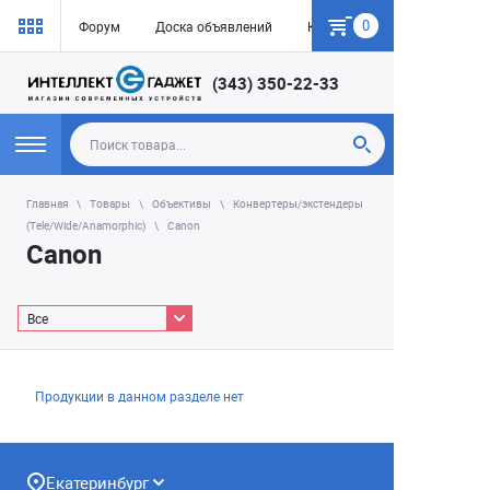
0
Форум
Доска объявлений
Как купить
(343) 350-22-33
Главная
Товары
Объективы
Конвертеры/экстендеры
(Tele/Wide/Anamorphic)
Canon
Canon
Все
Продукции в данном разделе нет
Екатеринбург