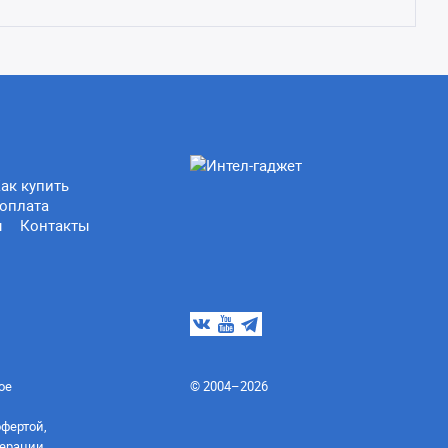
ак купить
оплата
ы
Контакты
ое
© 2004–2026
офертой,
ерации.