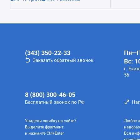
(343) 350-22-33
Пн—Пт
Заказать обратный звонок
Вс: 1
г. Екат
56
8 (800) 300-46-05
Бесплатный звонок по РФ
Нап
Увидели ошибку на сайте?
Любое н
Выделите фрагмент
недораз
и нажмите Ctrl+Enter
Вся инф
определ