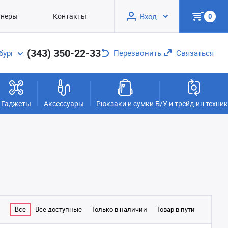
тнеры
Контакты
Вход
0
(343) 350-22-33
бург
Перезвонить
Связаться
Гаджеты
Аксессуары
Рюкзаки и сумки
Б/У и трейд-ин техни
Все
Все доступные
Только в наличии
Товар в пути