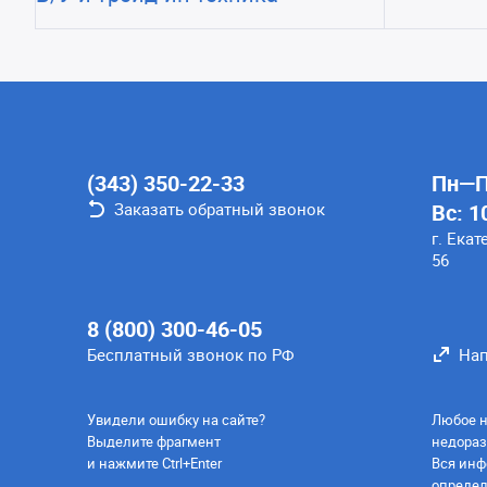
(343) 350-22-33
Пн—Пт
Заказать обратный звонок
Вс: 1
г. Екат
56
8 (800) 300-46-05
Бесплатный звонок по РФ
Нап
Увидели ошибку на сайте?
Любое н
Выделите фрагмент
недораз
и нажмите Ctrl+Enter
Вся инф
определ