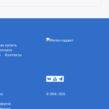
ак купить
оплата
ы
Контакты
ое
© 2004–2026
офертой,
ерации.