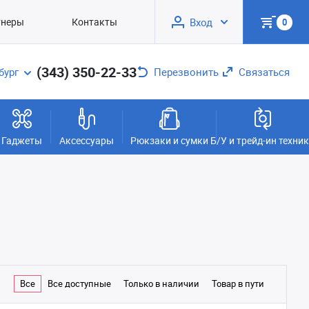
тнеры
Контакты
Вход
0
(343) 350-22-33
бург
Перезвонить
Связаться
Гаджеты
Аксессуары
Рюкзаки и сумки
Б/У и трейд-ин техни
Все
Все доступные
Только в наличии
Товар в пути