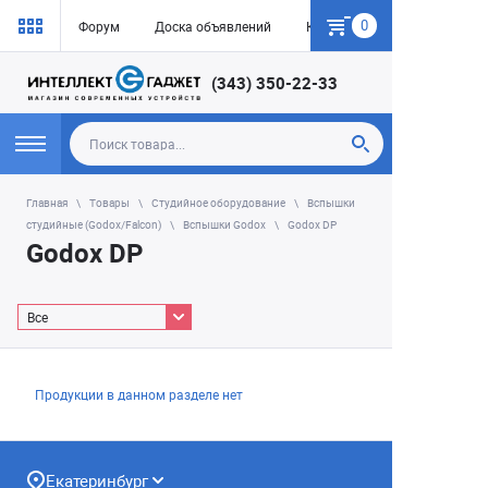
0
Форум
Доска объявлений
Как купить
(343) 350-22-33
Главная
Товары
Студийное оборудование
Вспышки
студийные (Godox/Falcon)
Вспышки Godox
Godox DP
Godox DP
Все
Продукции в данном разделе нет
Екатеринбург