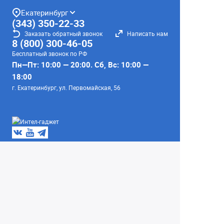
Екатеринбург
(343) 350-22-33
Заказать обратный звонок
Написать нам
8 (800) 300-46-05
Бесплатный звонок по РФ
Пн—Пт: 10:00 — 20:00. Сб, Вс: 10:00 —
18:00
г. Екатеринбург, ул. Первомайская, 56
Любое несоответствие информации о продукте на
сайте с фактом - лишь досадное недоразумение,
звоните - уточняйте у менеджеров.
Вся информация на сайте носит справочный
характер и не является публичной офертой,
определяемой положениями Статьи 437
Гражданского кодекса Российской Федерации.
© 2004–2026