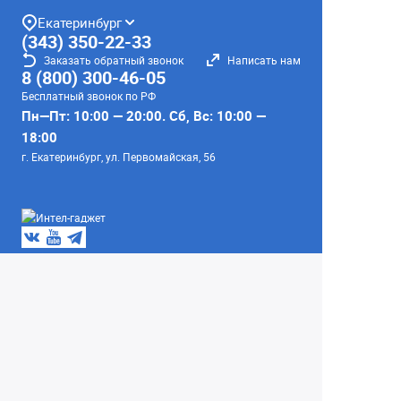
Екатеринбург
(343) 350-22-33
Заказать обратный звонок
Написать нам
8 (800) 300-46-05
Бесплатный звонок по РФ
Пн—Пт: 10:00 — 20:00. Сб, Вс: 10:00 —
18:00
г. Екатеринбург, ул. Первомайская, 56
Любое несоответствие информации о продукте на
сайте с фактом - лишь досадное недоразумение,
звоните - уточняйте у менеджеров.
Вся информация на сайте носит справочный
характер и не является публичной офертой,
определяемой положениями Статьи 437
Гражданского кодекса Российской Федерации.
© 2004–2026