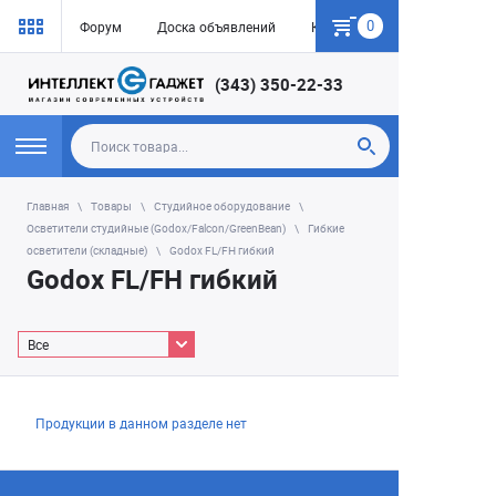
0
Форум
Доска объявлений
Как купить
(343) 350-22-33
Главная
Товары
Студийное оборудование
Осветители студийные (Godox/Falcon/GreenBean)
Гибкие
осветители (складные)
Godox FL/FH гибкий
Godox FL/FH гибкий
Все
Продукции в данном разделе нет