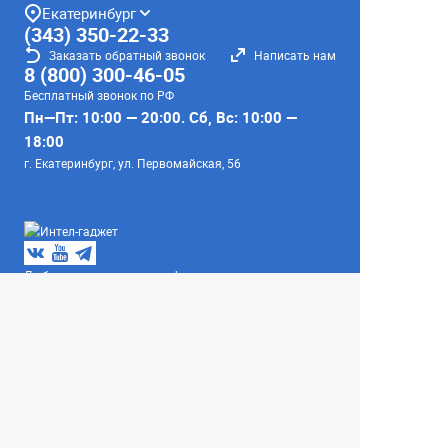
Екатеринбург
(343) 350-22-33
Заказать обратный звонок
Написать нам
8 (800) 300-46-05
Бесплатный звонок по РФ
Пн—Пт: 10:00 — 20:00. Сб, Вс: 10:00 —
18:00
г. Екатеринбург, ул. Первомайская, 56
Любое несоответствие информации о продукте на
сайте с фактом - лишь досадное недоразумение,
звоните - уточняйте у менеджеров.
Вся информация на сайте носит справочный
характер и не является публичной офертой,
определяемой положениями Статьи 437
Гражданского кодекса Российской Федерации.
© 2004–2026