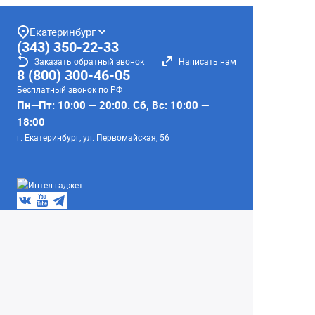
Екатеринбург
(343) 350-22-33
Заказать обратный звонок
Написать нам
8 (800) 300-46-05
Бесплатный звонок по РФ
Пн—Пт: 10:00 — 20:00. Сб, Вс: 10:00 —
18:00
г. Екатеринбург, ул. Первомайская, 56
Любое несоответствие информации о продукте на
сайте с фактом - лишь досадное недоразумение,
звоните - уточняйте у менеджеров.
Вся информация на сайте носит справочный
характер и не является публичной офертой,
определяемой положениями Статьи 437
Гражданского кодекса Российской Федерации.
© 2004–2026