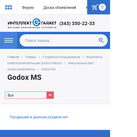
0
Форум
Доска объявлений
Как купить
(343) 350-22-33
Главная
Товары
Студийное оборудование
Комплекты
осветителей/вспышек (Godox/Falcon)
Импульсные свет
Godox (комплекты)
Godox MS
Godox MS
Все
Продукции в данном разделе нет