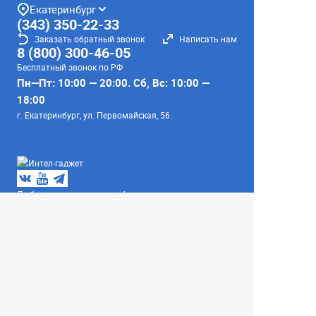
Екатеринбург
(343) 350-22-33
Заказать обратный звонок
Написать нам
8 (800) 300-46-05
Бесплатный звонок по РФ
Пн—Пт: 10:00 — 20:00. Сб, Вс: 10:00 —
18:00
г. Екатеринбург, ул. Первомайская, 56
Любое несоответствие информации о продукте на
сайте с фактом - лишь досадное недоразумение,
звоните - уточняйте у менеджеров.
Вся информация на сайте носит справочный
характер и не является публичной офертой,
определяемой положениями Статьи 437
Гражданского кодекса Российской Федерации.
© 2004–2026