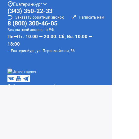
Екатеринбург
(343) 350-22-33
Заказать обратный звонок
Написать нам
8 (800) 300-46-05
Бесплатный звонок по РФ
Пн—Пт: 10:00 — 20:00. Сб, Вс: 10:00 —
18:00
г. Екатеринбург, ул. Первомайская, 56
Любое несоответствие информации о продукте на
сайте с фактом - лишь досадное недоразумение,
звоните - уточняйте у менеджеров.
Вся информация на сайте носит справочный
характер и не является публичной офертой,
определяемой положениями Статьи 437
Гражданского кодекса Российской Федерации.
© 2004–2026