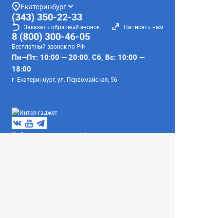
Екатеринбург
(343) 350-22-33
Заказать обратный звонок
Написать нам
8 (800) 300-46-05
Бесплатный звонок по РФ
Пн—Пт: 10:00 — 20:00. Сб, Вс: 10:00 —
18:00
г. Екатеринбург, ул. Первомайская, 56
Любое несоответствие информации о продукте на
сайте с фактом - лишь досадное недоразумение,
звоните - уточняйте у менеджеров.
Вся информация на сайте носит справочный
характер и не является публичной офертой,
определяемой положениями Статьи 437
Гражданского кодекса Российской Федерации.
© 2004–2026