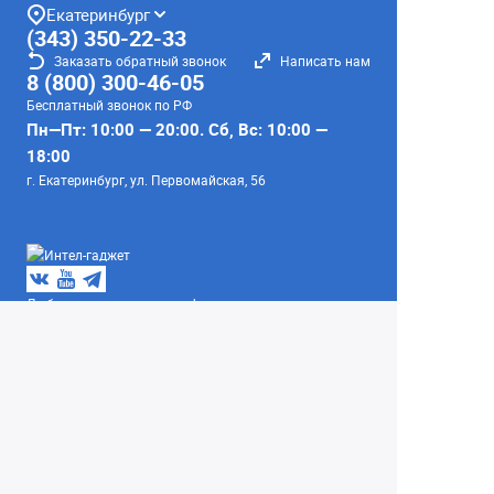
Екатеринбург
(343) 350-22-33
Заказать обратный звонок
Написать нам
8 (800) 300-46-05
Бесплатный звонок по РФ
Пн—Пт: 10:00 — 20:00. Сб, Вс: 10:00 —
18:00
г. Екатеринбург, ул. Первомайская, 56
Любое несоответствие информации о продукте на
сайте с фактом - лишь досадное недоразумение,
звоните - уточняйте у менеджеров.
Вся информация на сайте носит справочный
характер и не является публичной офертой,
определяемой положениями Статьи 437
Гражданского кодекса Российской Федерации.
© 2004–2026