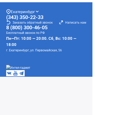
Екатеринбург
(343) 350-22-33
Заказать обратный звонок
Написать нам
8 (800) 300-46-05
Бесплатный звонок по РФ
Пн—Пт: 10:00 — 20:00. Сб, Вс: 10:00 —
18:00
г. Екатеринбург, ул. Первомайская, 56
Любое несоответствие информации о продукте на
сайте с фактом - лишь досадное недоразумение,
звоните - уточняйте у менеджеров.
Вся информация на сайте носит справочный
характер и не является публичной офертой,
определяемой положениями Статьи 437
Гражданского кодекса Российской Федерации.
© 2004–2026