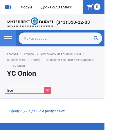
0
Форум
Доска объявлений
Как купить
(343) 350-22-33
Главная
Товары
Аксессуары для видеосъемки
Видеосвет (RGB/Bi-color)
Видеосвет разное (прочие бренды)
YC Onion
YC Onion
Все
Продукции в данном разделе нет