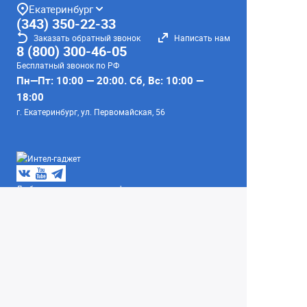
Екатеринбург
(343) 350-22-33
Заказать обратный звонок
Написать нам
8 (800) 300-46-05
Бесплатный звонок по РФ
Пн—Пт: 10:00 — 20:00. Сб, Вс: 10:00 —
18:00
г. Екатеринбург, ул. Первомайская, 56
Любое несоответствие информации о продукте на
сайте с фактом - лишь досадное недоразумение,
звоните - уточняйте у менеджеров.
Вся информация на сайте носит справочный
характер и не является публичной офертой,
определяемой положениями Статьи 437
Гражданского кодекса Российской Федерации.
© 2004–2026