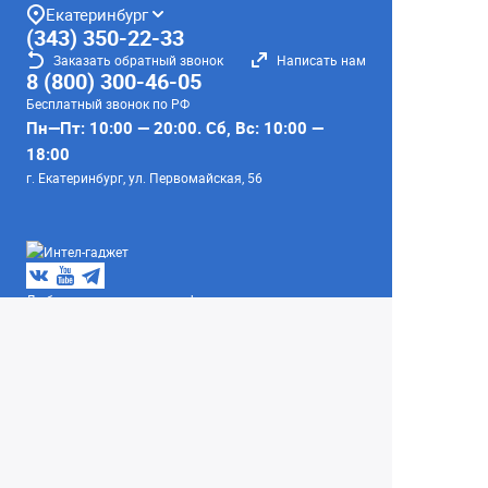
Екатеринбург
(343) 350-22-33
Заказать обратный звонок
Написать нам
8 (800) 300-46-05
Бесплатный звонок по РФ
Пн—Пт: 10:00 — 20:00. Сб, Вс: 10:00 —
18:00
г. Екатеринбург, ул. Первомайская, 56
Любое несоответствие информации о продукте на
сайте с фактом - лишь досадное недоразумение,
звоните - уточняйте у менеджеров.
Вся информация на сайте носит справочный
характер и не является публичной офертой,
определяемой положениями Статьи 437
Гражданского кодекса Российской Федерации.
© 2004–2026