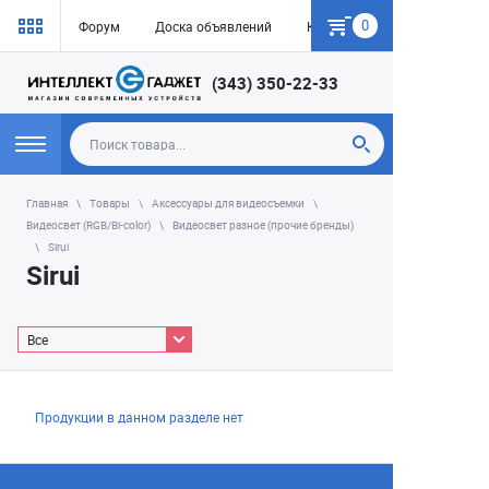
0
Форум
Доска объявлений
Как купить
(343) 350-22-33
Главная
Товары
Аксессуары для видеосъемки
Видеосвет (RGB/Bi-color)
Видеосвет разное (прочие бренды)
Sirui
Sirui
Все
Продукции в данном разделе нет