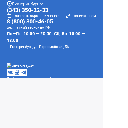
Екатеринбург
(343) 350-22-33
Заказать обратный звонок
Написать нам
8 (800) 300-46-05
Бесплатный звонок по РФ
Пн—Пт: 10:00 — 20:00. Сб, Вс: 10:00 —
18:00
г. Екатеринбург, ул. Первомайская, 56
Любое несоответствие информации о продукте на
сайте с фактом - лишь досадное недоразумение,
звоните - уточняйте у менеджеров.
Вся информация на сайте носит справочный
характер и не является публичной офертой,
определяемой положениями Статьи 437
Гражданского кодекса Российской Федерации.
© 2004–2026