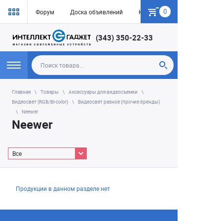
0
Форум
Доска объявлений
Как купить
(343) 350-22-33
Главная
Товары
Аксессуары для видеосъемки
Видеосвет (RGB/Bi-color)
Видеосвет разное (прочие бренды)
Neewer
Neewer
Все
Продукции в данном разделе нет