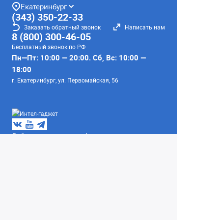
Екатеринбург
(343) 350-22-33
Заказать обратный звонок
Написать нам
8 (800) 300-46-05
Бесплатный звонок по РФ
Пн—Пт: 10:00 — 20:00. Сб, Вс: 10:00 —
18:00
г. Екатеринбург, ул. Первомайская, 56
Любое несоответствие информации о продукте на
сайте с фактом - лишь досадное недоразумение,
звоните - уточняйте у менеджеров.
Вся информация на сайте носит справочный
характер и не является публичной офертой,
определяемой положениями Статьи 437
Гражданского кодекса Российской Федерации.
© 2004–2026