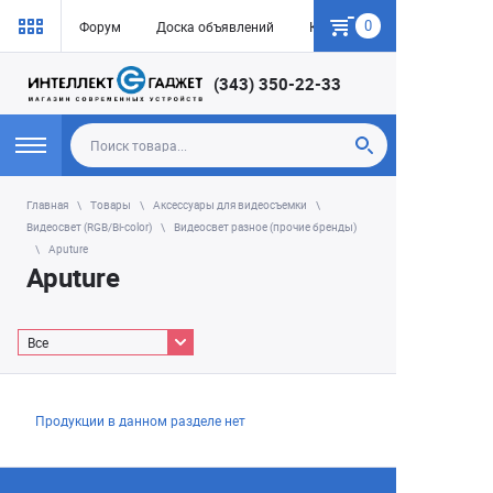
0
Форум
Доска объявлений
Как купить
(343) 350-22-33
Главная
Товары
Аксессуары для видеосъемки
Видеосвет (RGB/Bi-color)
Видеосвет разное (прочие бренды)
Aputure
Aputure
Все
Продукции в данном разделе нет