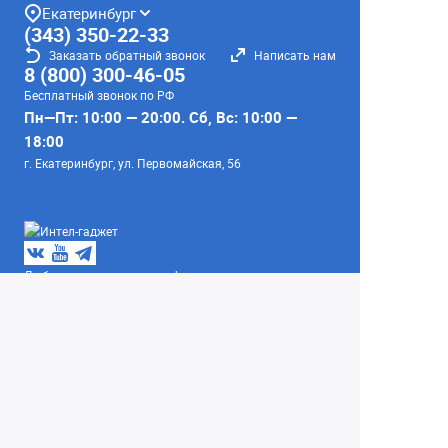
Екатеринбург
(343) 350-22-33
Заказать обратный звонок
Написать нам
8 (800) 300-46-05
Бесплатный звонок по РФ
Пн—Пт: 10:00 — 20:00. Сб, Вс: 10:00 —
18:00
г. Екатеринбург, ул. Первомайская, 56
Любое несоответствие информации о продукте на
сайте с фактом - лишь досадное недоразумение,
звоните - уточняйте у менеджеров.
Вся информация на сайте носит справочный
характер и не является публичной офертой,
определяемой положениями Статьи 437
Гражданского кодекса Российской Федерации.
© 2004–2026