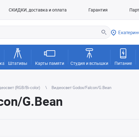
СКИДКИ, доставка и оплата
Гарантия
Пар
Екатерин
ка
Штативы
Карты памяти
Студия и вспышки
Питание
еосвет (RGB/Bi-color)
Видеосвет Godox/Falcon/G.Bean
con/G.Bean