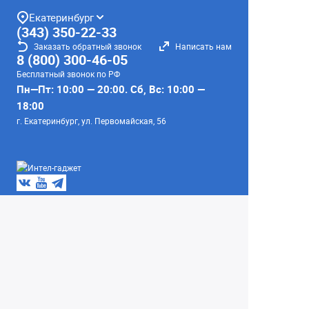
Екатеринбург
(343) 350-22-33
Заказать обратный звонок
Написать нам
8 (800) 300-46-05
Бесплатный звонок по РФ
Пн—Пт: 10:00 — 20:00. Сб, Вс: 10:00 —
18:00
г. Екатеринбург, ул. Первомайская, 56
Любое несоответствие информации о продукте на
сайте с фактом - лишь досадное недоразумение,
звоните - уточняйте у менеджеров.
Вся информация на сайте носит справочный
характер и не является публичной офертой,
определяемой положениями Статьи 437
Гражданского кодекса Российской Федерации.
© 2004–2026