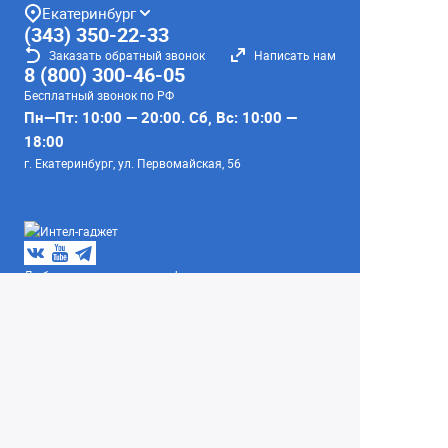
Екатеринбург
(343) 350-22-33
Заказать обратный звонок
Написать нам
8 (800) 300-46-05
Бесплатный звонок по РФ
Пн—Пт: 10:00 — 20:00. Сб, Вс: 10:00 —
18:00
г. Екатеринбург, ул. Первомайская, 56
Любое несоответствие информации о продукте на
сайте с фактом - лишь досадное недоразумение,
звоните - уточняйте у менеджеров.
Вся информация на сайте носит справочный
характер и не является публичной офертой,
определяемой положениями Статьи 437
Гражданского кодекса Российской Федерации.
© 2004–2026