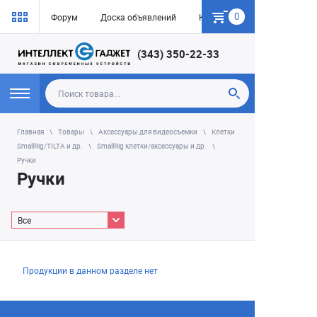
0
Форум
Доска объявлений
Как купить
(343) 350-22-33
Главная
Товары
Аксессуары для видеосъемки
Клетки
SmallRig/TILTA и др.
SmallRig клетки/аксессуары и др.
Ручки
Ручки
Все
Продукции в данном разделе нет