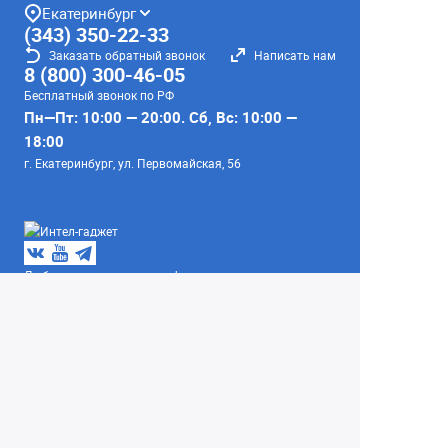
Екатеринбург
(343) 350-22-33
Заказать обратный звонок
Написать нам
8 (800) 300-46-05
Бесплатный звонок по РФ
Пн—Пт: 10:00 — 20:00. Сб, Вс: 10:00 —
18:00
г. Екатеринбург, ул. Первомайская, 56
Любое несоответствие информации о продукте на
сайте с фактом - лишь досадное недоразумение,
звоните - уточняйте у менеджеров.
Вся информация на сайте носит справочный
характер и не является публичной офертой,
определяемой положениями Статьи 437
Гражданского кодекса Российской Федерации.
© 2004–2026