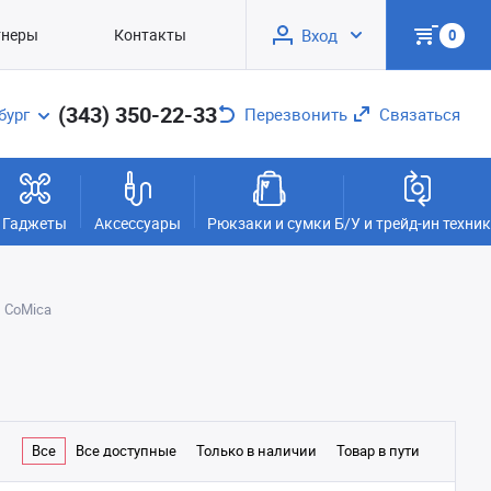
тнеры
Контакты
Вход
0
(343) 350-22-33
бург
Перезвонить
Связаться
Гаджеты
Аксессуары
Рюкзаки и сумки
Б/У и трейд-ин техни
CoMica
Все
Все доступные
Только в наличии
Товар в пути