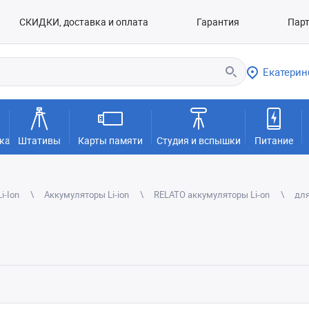
СКИДКИ, доставка и оплата
Гарантия
Пар
Екатерин
ка
Штативы
Карты памяти
Студия и вспышки
Питание
i-Ion
Аккумуляторы Li-ion
RELATO аккумуляторы Li-on
для