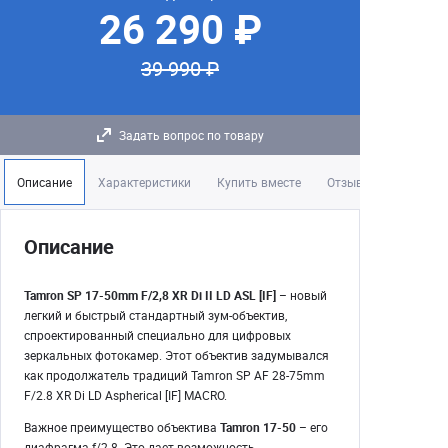
26 290 ₽
39 990 ₽
Задать вопрос по товару
Описание
Характеристики
Купить вместе
Отзывы
Описание
Tamron SP 17-50mm F/2,8 XR Di II LD ASL [IF]
– новый
легкий и быстрый стандартный зум-объектив,
спроектированный специально для цифровых
зеркальных фотокамер. Этот объектив задумывался
как продолжатель традиций Tamron SP AF 28-75mm
F/2.8 XR Di LD Aspherical [IF] MACRO.
Важное преимущество объектива
Tamron 17-50
– его
диафрагма f/2.8. Это дает возможность