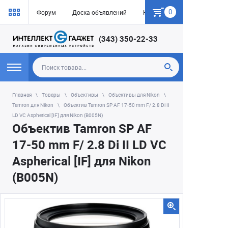
0
Форум
Доска объявлений
Как купить
(343) 350-22-33
Главная
Товары
Объективы
Объективы для Nikon
Tamron для Nikon
Объектив Tamron SP AF 17-50 mm F/ 2.8 Di II
LD VC Aspherical [IF] для Nikon (B005N)
Объектив Tamron SP AF
17-50 mm F/ 2.8 Di II LD VC
Aspherical [IF] для Nikon
(B005N)