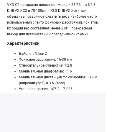
VXD G2 прекрасно дополняет модели 28-75mm f/2.8
Di III VXD G2 и 70-180mm f/2.8 Di III VXD, эти три
объектива позволяют охватить весь наиболее часто
используемый спектр фокусных расстояний, при этом
их общий вес составляет менее 2 кг – прекрасный
выбор для путешествий и повседневной съемки.
Характеристики
Байонет: Nikon Z
Фокусное расстояние: 16-30 мм
Относительное отверстие: 1:2.8
Минимальная диафрагма: 1:16
Минимальная дистанция фокусировки: 0.19 м
(широкий угол), 0.3 м (теле)
Угол поля зрения: 107°2′ - 71°35′
Конструкция объектива: 16 элементов в 12
группах, из них 3 асферических и 3
низкодисперсионных (2 LD + 1 XLD)
Диаметр светофильтра: 67 мм
Число лепестков диафрагмы: 9
Вес: 450 г
Размеры: 103.9 х 74.8 мм