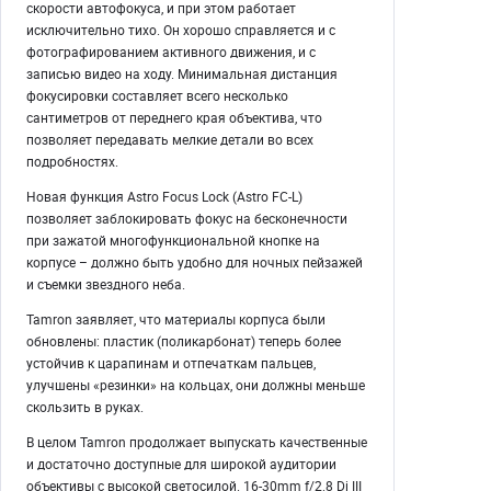
скорости автофокуса, и при этом работает
исключительно тихо. Он хорошо справляется и с
фотографированием активного движения, и с
записью видео на ходу. Минимальная дистанция
фокусировки составляет всего несколько
сантиметров от переднего края объектива, что
позволяет передавать мелкие детали во всех
подробностях.
Новая функция Astro Focus Lock (Astro FC-L)
позволяет заблокировать фокус на бесконечности
при зажатой многофункциональной кнопке на
корпусе – должно быть удобно для ночных пейзажей
и съемки звездного неба.
Tamron заявляет, что материалы корпуса были
обновлены: пластик (поликарбонат) теперь более
устойчив к царапинам и отпечаткам пальцев,
улучшены «резинки» на кольцах, они должны меньше
скользить в руках.
В целом Tamron продолжает выпускать качественные
и достаточно доступные для широкой аудитории
объективы с высокой светосилой. 16-30mm f/2.8 Di III