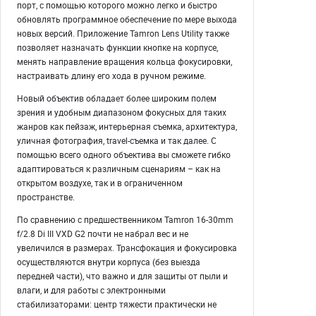
порт, с помощью которого можно легко и быстро
обновлять программное обеспечение по мере выхода
новых версий. Приложение Tamron Lens Utility также
позволяет назначать функции кнопке на корпусе,
менять направление вращения кольца фокусировки,
настраивать длину его хода в ручном режиме.
Новый объектив обладает более широким полем
зрения и удобным диапазоном фокусных для таких
жанров как пейзаж, интерьерная съемка, архитектура,
уличная фотография, travel-съемка и так далее. С
помощью всего одного объектива вы сможете гибко
адаптироваться к различным сценариям – как на
открытом воздухе, так и в ограниченном
пространстве.
По сравнению с предшественником Tamron 16-30mm
f/2.8 Di III VXD G2 почти не набрал вес и не
увеличился в размерах. Трансфокация и фокусировка
осуществляются внутри корпуса (без выезда
передней части), что важно и для защиты от пыли и
влаги, и для работы с электронными
стабилизаторами: центр тяжести практически не