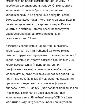
смещается во время зуммирования, камеру не
требуется балансировать заново. Стыки корпуса
защищены от пыли и брызг специальными
уплотнителями, а на переднюю линзу нанесено
фторсодержащее покрытие, отталкивающее воду и
легко очищающееся от жировых следов. Как и во
многих объективах Tamron, здесь используется
распространенный диаметр резьбы для
светофильтров: 67 мм.
Качество изображения находится на высоком
уровне: даже на открытой диафрагме объектив
демонстрирует высокую резкость в центральных 2/3
кадра, падение контраста заметно только в самых
краях изображения (и исправляется при
диафрагмировании). Хроматические аберрации
малозаметны, объектив также обладает довольно
приятным боке (для зума) – диафрагма сохраняет
практически идеально скругленную форму в
диапазоне от f/2.8 до f/5.6, что создает приятные для
глаз округлые блики от расфокусированных
источников света. Линейный мотор VXD (на базе
магнитной катушки) обеспечивает новый уровень