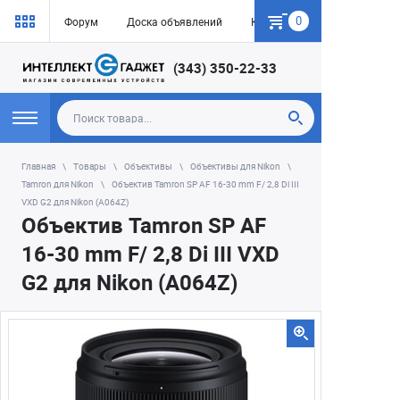
0
Форум
Доска объявлений
Как купить
(343) 350-22-33
Главная
Товары
Объективы
Объективы для Nikon
Tamron для Nikon
Объектив Tamron SP AF 16-30 mm F/ 2,8 Di III
VXD G2 для Nikon (A064Z)
Объектив Tamron SP AF
16-30 mm F/ 2,8 Di III VXD
G2 для Nikon (A064Z)