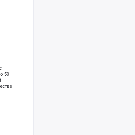
с
о 50
й
честве