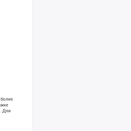
 более
ржке
. Для