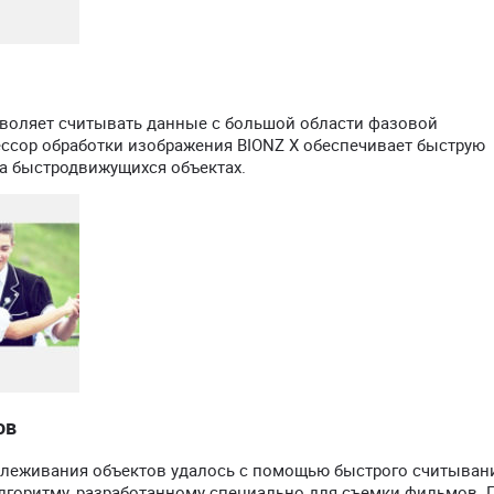
воляет считывать данные с большой области фазовой
ссор обработки изображения BIONZ X обеспечивает быструю
а быстродвижущихся объектах.
ов
леживания объектов удалось с помощью быстрого считыван
алгоритму, разработанному специально для съемки фильмов. 