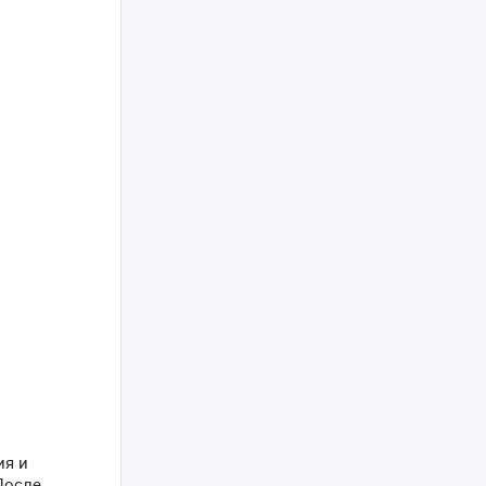
ия и
После