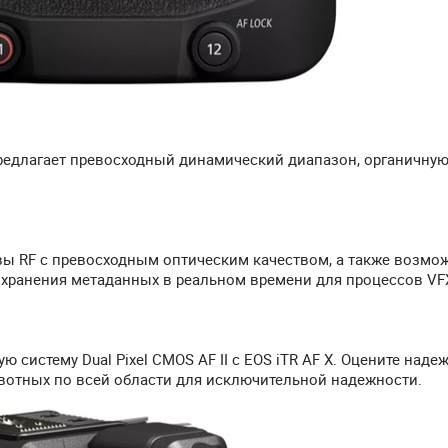
 предлагает превосходный динамический диапазон, органичну
вы RF с превосходным оптическим качеством, а также возмо
хранения метаданных в реальном времени для процессов VFX
систему Dual Pixel CMOS AF II с EOS iTR AF X. Оцените наде
ивотных по всей области для исключительной надежности.