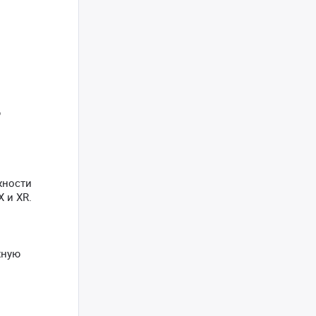
ю
жности
 и XR.
жную