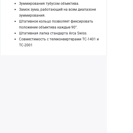
Зуммирования тубусом объектива.
Замок зума, работающий на всем диапазоне
зуммирования.
Штативное кольцо позволяет фиксировать
положение объектива каждые 90°.
Штативная лапка стандарта Arca Swiss.
Совместимость с телеконвертерами ТС-1401 и
ТС-2001
Екатеринбург
(343) 350-22-33
Заказать обратный звонок
Написать нам
8 (800) 300-46-05
Бесплатный звонок по РФ
Пн—Пт: 10:00 — 20:00. Сб, Вс: 10:00 —
18:00
г. Екатеринбург, ул. Первомайская, 56