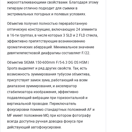
жироотталкивающими свойствами. Благодаря этому
гиперзум отлично подходит для съемки в
экстремальных погодных и полевых условиях.
Объектив получил полностью переработанную
оптическую конструкцию, включающую 24 элемента
в 16-ти группах, в числе которых 3 SLD и 2 FLD стекла,
эффективно препятствующие возникновению
хроматических аберраций. Минимальное значение
девятилепестковой диафрагмы составляет F/22.
Объектив SIGMA 150-600mm F/5-6.3 DG OS HSM |
Sports выделяет и ряд других свойств. Так, есть
возможность зуммирования тубусом объектива,
присутствует замок зума, работающий на всем
диапазоне зуммирования, и акселератор
стабилизатора изображения, эффективно
подавляющий вибрации при горизонтальной и
вертикальной проводке. Переключатель
фокусировки помимо стандартных положений AF и
MF имеет положение MO, при котором фотографу
всегда доступна ручная доводка фокуса при
действующей автофокусировке.