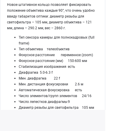
Новое штативное кольцо позволяет фиксировать
положение объектива каждые 90°, что очень удобно
ввиду габаритов оптики: диаметр резьбы для
светофильтра – 105 мм, диаметр объектива – 121
мм, длина – 290.2 мм, вес – 2860 г.
Тип сенсора камеры
для полнокадровых (full
frame)
Тип объектива
телеобъектив
Фокусное расстояние
переменное (zoom)
Фокусное расстояние (мм)
150-600 мм
Стабилизация изображения
есть
Диафрагма
5.0-6.3 f
Мин. диафрагма
22 f
Мин. дистанция фокусировки
2.6 м
Автоматическая фокусировка
есть
Число элементов/групп элементов
24/16
Число лепестков диафрагмы
9
Диаметр резьбы для светофильтра
105 мм
Диаметр
121 мм