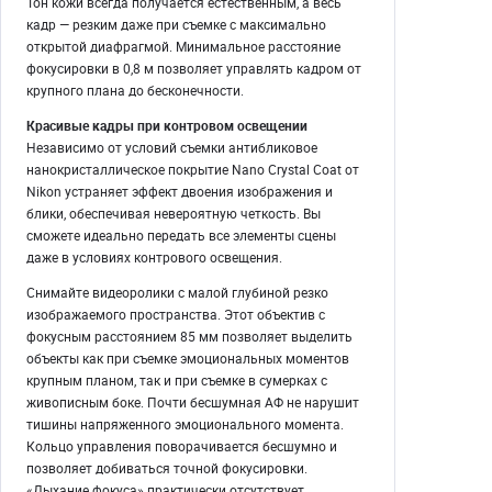
Тон кожи всегда получается естественным, а весь
кадр — резким даже при съемке с максимально
открытой диафрагмой. Минимальное расстояние
фокусировки в 0,8 м позволяет управлять кадром от
крупного плана до бесконечности.
Красивые кадры при контровом освещении
Независимо от условий съемки антибликовое
нанокристаллическое покрытие Nano Crystal Coat от
Nikon устраняет эффект двоения изображения и
блики, обеспечивая невероятную четкость. Вы
сможете идеально передать все элементы сцены
даже в условиях контрового освещения.
Снимайте видеоролики с малой глубиной резко
изображаемого пространства. Этот объектив с
фокусным расстоянием 85 мм позволяет выделить
объекты как при съемке эмоциональных моментов
крупным планом, так и при съемке в сумерках с
живописным боке. Почти бесшумная АФ не нарушит
тишины напряженного эмоционального момента.
Кольцо управления поворачивается бесшумно и
позволяет добиваться точной фокусировки.
«Дыхание фокуса» практически отсутствует.