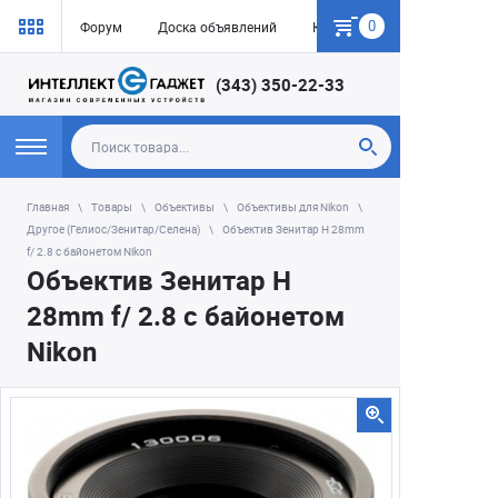
0
Форум
Доска объявлений
Как купить
(343) 350-22-33
Главная
Товары
Объективы
Объективы для Nikon
Другое (Гелиос/Зенитар/Селена)
Объектив Зенитар Н 28mm
f/ 2.8 с байонетом Nikon
Объектив Зенитар Н
28mm f/ 2.8 с байонетом
Nikon