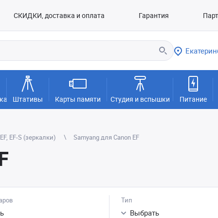
СКИДКИ, доставка и оплата
Гарантия
Пар
Екатерин
ка
Штативы
Карты памяти
Студия и вспышки
Питание
F, EF-S (зеркалки)
Samyang для Canon EF
F
аров
Тип
ь
Выбрать