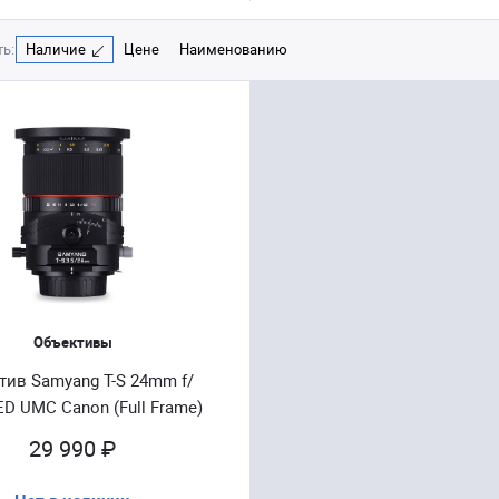
ь:
Наличие
Цене
Наименованию
Объективы
тив Samyang T-S 24mm f/
ED UMC Canon (Full Frame)
29 990 ₽