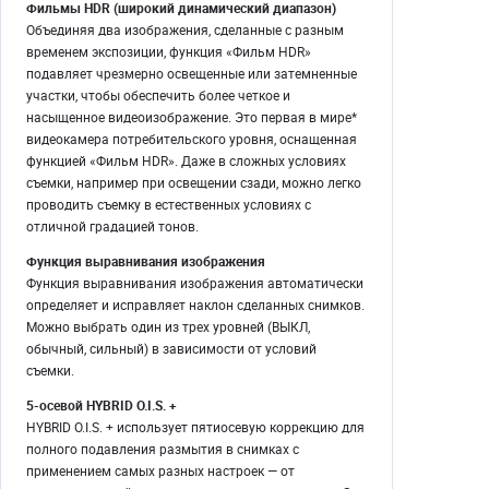
Фильмы HDR (широкий динамический диапазон)
Объединяя два изображения, сделанные с разным
временем экспозиции, функция «Фильм HDR»
подавляет чрезмерно освещенные или затемненные
участки, чтобы обеспечить более четкое и
насыщенное видеоизображение. Это первая в мире*
видеокамера потребительского уровня, оснащенная
функцией «Фильм HDR». Даже в сложных условиях
съемки, например при освещении сзади, можно легко
проводить съемку в естественных условиях с
отличной градацией тонов.
Функция выравнивания изображения
Функция выравнивания изображения автоматически
определяет и исправляет наклон сделанных снимков.
Можно выбрать один из трех уровней (ВЫКЛ,
обычный, сильный) в зависимости от условий
съемки.
5-осевой HYBRID O.I.S. +
HYBRID O.I.S. + использует пятиосевую коррекцию для
полного подавления размытия в снимках с
применением самых разных настроек — от