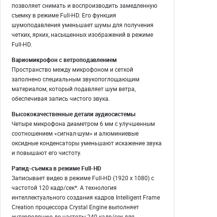
позволяет снимать и воспроизводить замедленную
съемку в режиме Full-HD. Его функция
шумоподавления уменьшает шумы для получения
четких, ярких, насыщенных изображений в режиме
Full-HD.
Вариомикрофон с ветроподавлением
Пространство между микрофоном и сеткой
заполнено специальным звукопоглощающим
материалом, который подавляет шум ветра,
обеспечивая запись чистого звука.
Высококачественные детали аудиосистемы
Четыре микрофона диаметром 6 мм с улучшенным
соотношением «сигнал-шум» и алюминиевые
оксидные конденсаторы уменьшают искажение звука
и повышают его чистоту.
Рапид-съемка в режиме Full-HD
Записывает видео в режиме Full-HD (1920 x 1080) с
частотой 120 кадр/сек*. А технология
интеллектуального создания кадров Intelligent Frame
Creation процессора Crystal Engine выполняет
интерполяцию до частоты 240 кадр/сек для