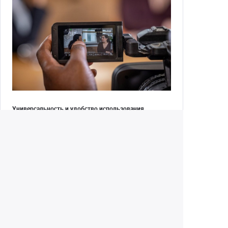
Универсальность и удобство использования
Расширенные функции на сенсорном экране
включают управление воспроизведением и
навигацию по меню для простой настройки
параметров, а 11 настраиваемых кнопок и
независимые кольца управления на объективе для
настройки фокусировки, зума и диафрагмы делают
управление удобным и интуитивно понятным.
Встроенная система нейтральных фильтров с
электроприводом позволяет регулировать
освещение и глубину резкости в различных условиях