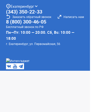
Екатеринбург
(343) 350-22-33
Заказать обратный звонок
Написать нам
8 (800) 300-46-05
Бесплатный звонок по РФ
Пн—Пт: 10:00 — 20:00. Сб, Вс: 10:00 —
18:00
г. Екатеринбург, ул. Первомайская, 56
Любое несоответствие информации о продукте на
сайте с фактом - лишь досадное недоразумение,
звоните - уточняйте у менеджеров.
Вся информация на сайте носит справочный
характер и не является публичной офертой,
определяемой положениями Статьи 437
Гражданского кодекса Российской Федерации.
© 2004–2026