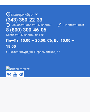
Екатеринбург
(343) 350-22-33
Заказать обратный звонок
Написать нам
8 (800) 300-46-05
Бесплатный звонок по РФ
Пн—Пт: 10:00 — 20:00. Сб, Вс: 10:00 —
18:00
г. Екатеринбург, ул. Первомайская, 56
Любое несоответствие информации о продукте на
сайте с фактом - лишь досадное недоразумение,
звоните - уточняйте у менеджеров.
Вся информация на сайте носит справочный
характер и не является публичной офертой,
определяемой положениями Статьи 437
Гражданского кодекса Российской Федерации.