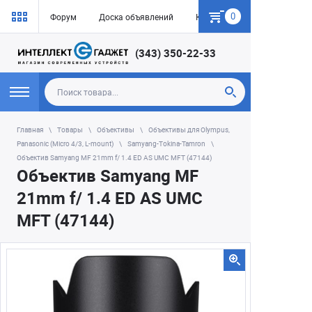
0
Форум
Доска объявлений
Как купить
(343) 350-22-33
Главная
Товары
Объективы
Объективы для Olympus,
Panasonic (Micro 4/3, L-mount)
Samyang-Tokina-Tamron
Объектив Samyang MF 21mm f/ 1.4 ED AS UMC MFT (47144)
Объектив Samyang MF
21mm f/ 1.4 ED AS UMC
MFT (47144)